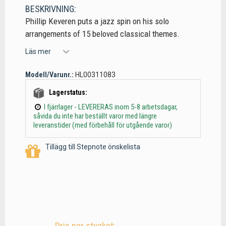
BESKRIVNING:
Phillip Keveren puts a jazz spin on his solo
arrangements of 15 beloved classical themes.
Läs mer
Modell/Varunr.:
HL00311083
Lagerstatus:
I fjärrlager - LEVERERAS inom 5-8 arbetsdagar,
såvida du inte har beställt varor med längre
leveranstider (med förbehåll för utgående varor)
Tillägg till Stepnote önskelista
Pris per stycket: