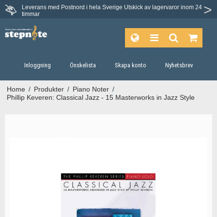
Leverans med Postnord i hela Sverige
Utskick av lagervaror inom 24
timmar
Inloggning
Önskelista
Skapa konto
Nyhetsbrev
Home
/
Produkter
/
Piano Noter
/
Phillip Keveren: Classical Jazz - 15 Masterworks in Jazz Style