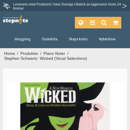
Leverans med Postnord i hela Sverige
Utskick av lagervaror inom 24
Du har 30 dagars ångerrätt.
timmar
Inloggning
Önskelista
Skapa konto
Nyhetsbrev
Home
/
Produkter
/
Piano Noter
/
Stephen Schwartz: Wicked (Vocal Selections)