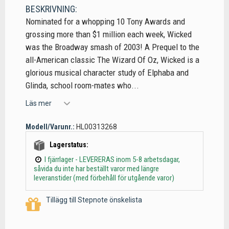
BESKRIVNING:
Nominated for a whopping 10 Tony Awards and
grossing more than $1 million each week, Wicked
was the Broadway smash of 2003! A Prequel to the
all-American classic The Wizard Of Oz, Wicked is a
glorious musical character study of Elphaba and
Glinda, school room-mates who...
Läs mer
Modell/Varunr.:
HL00313268
Lagerstatus:
I fjärrlager - LEVERERAS inom 5-8 arbetsdagar,
såvida du inte har beställt varor med längre
leveranstider (med förbehåll för utgående varor)
Tillägg till Stepnote önskelista