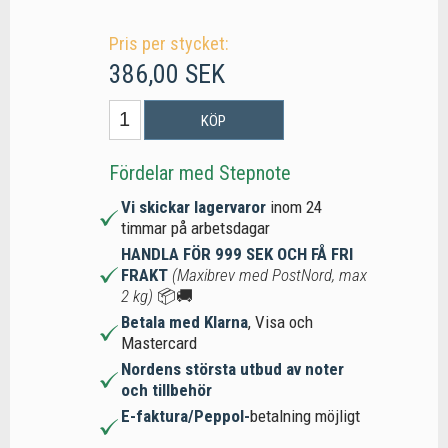
Pris per stycket:
386,00 SEK
KÖP
Fördelar med Stepnote
Vi skickar lagervaror
inom 24
timmar på arbetsdagar
HANDLA FÖR 999 SEK OCH FÅ FRI
FRAKT
(Maxibrev med PostNord, max
2 kg)
📦🚚
Betala med Klarna
, Visa och
Mastercard
Nordens största utbud av noter
och tillbehör
E-faktura/Peppol-
betalning möjligt