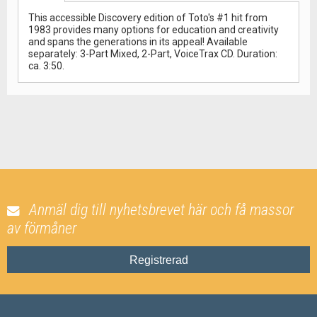
This accessible Discovery edition of Toto's #1 hit from
1983 provides many options for education and creativity
and spans the generations in its appeal! Available
separately: 3-Part Mixed, 2-Part, VoiceTrax CD. Duration:
ca. 3:50.
Anmäl dig till nyhetsbrevet här och få massor
av förmåner
Registrerad