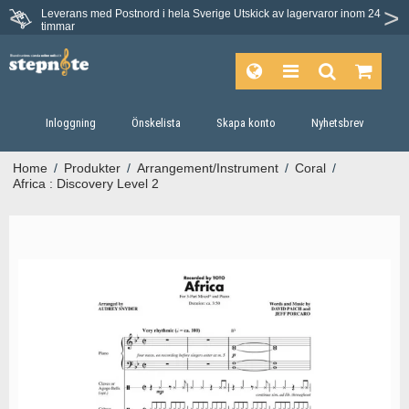
Leverans med Postnord i hela Sverige
Utskick av lagervaror inom 24
timmar
Inloggning
Önskelista
Skapa konto
Nyhetsbrev
Home
/
Produkter
/
Arrangement/Instrument
/
Coral
/
Africa : Discovery Level 2