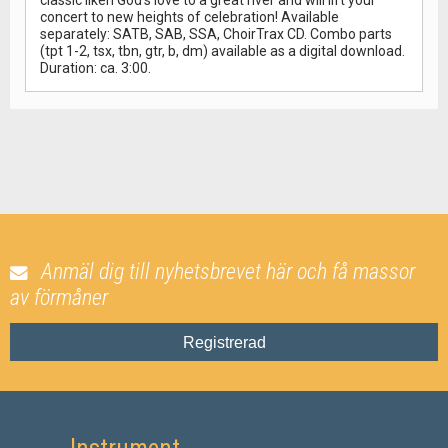
classic liken God's love to a great river and will lift your
concert to new heights of celebration! Available
separately: SATB, SAB, SSA, ChoirTrax CD. Combo parts
(tpt 1-2, tsx, tbn, gtr, b, dm) available as a digital download.
Duration: ca. 3:00.
Anmäl dig till nyhetsbrevet här och få massor
av förmåner
Registrerad