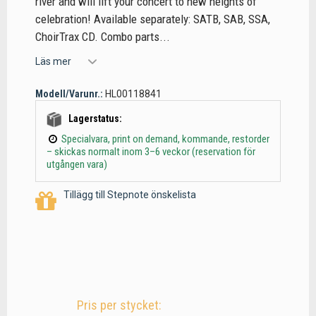
river and will lift your concert to new heights of
celebration! Available separately: SATB, SAB, SSA,
ChoirTrax CD. Combo parts...
Läs mer
Modell/Varunr.:
HL00118841
Lagerstatus:
Specialvara, print on demand, kommande, restorder
– skickas normalt inom 3–6 veckor (reservation för
utgången vara)
Tillägg till Stepnote önskelista
Pris per stycket: