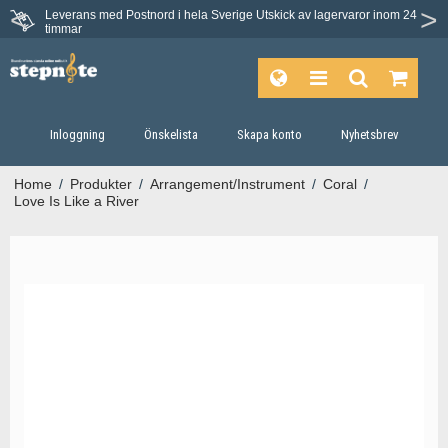
Leverans med Postnord i hela Sverige
Utskick av lagervaror inom 24
timmar
Inloggning
Önskelista
Skapa konto
Nyhetsbrev
Home
/
Produkter
/
Arrangement/Instrument
/
Coral
/
Love Is Like a River