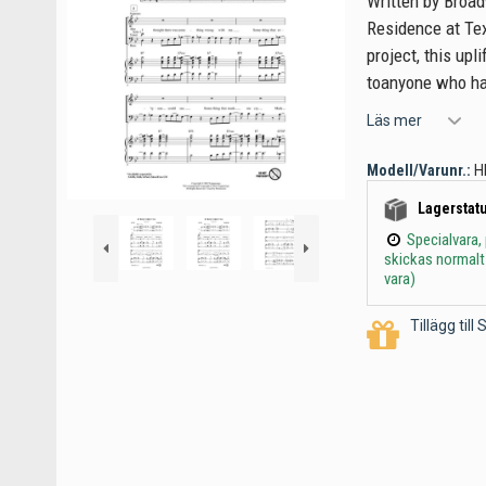
Written by Broa
Residence at Tex
project, this upl
toanyone who has
Läs mer
Modell/Varunr.:
H
Lagerstatu
Specialvara,
skickas normalt
vara)
Tillägg til