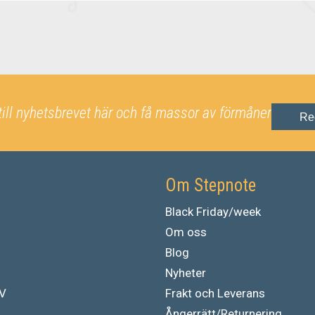
till nyhetsbrevet här och få massor av förmåner
Re
Om Stepnote
Black Friday/week
Om oss
Blog
Nyheter
TV
Frakt och Leverans
Ångerrätt/Returnering