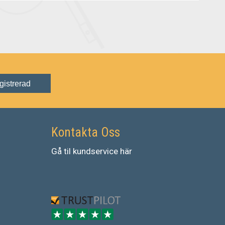
gistrerad
Kontakta Oss
Gå
til
kundservice
här