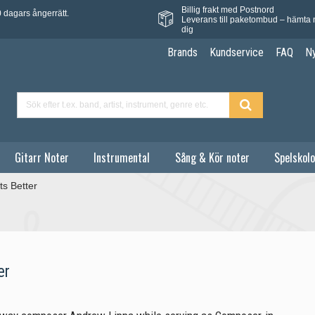
Billig frakt med Postnord
 dagars ångerrätt.
Leverans till paketombud – hämta 
dig
Brands
Kundservice
FAQ
N
Gitarr Noter
Instrumental
Sång & Kör noter
Spelskolo
ts Better
er