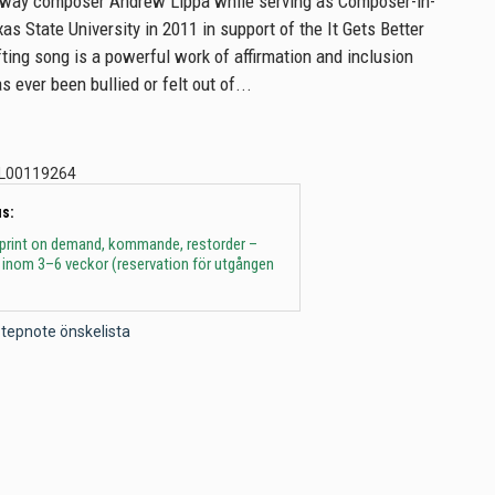
dway composer Andrew Lippa while serving as Composer-in-
as State University in 2011 in support of the It Gets Better
ifting song is a powerful work of affirmation and inclusion
 ever been bullied or felt out of...
L00119264
s:
 print on demand, kommande, restorder –
 inom 3–6 veckor (reservation för utgången
l Stepnote önskelista