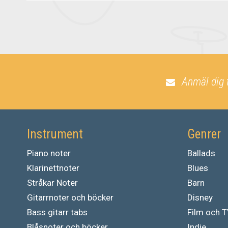
Anmäl dig 
Instrument
Genrer
Piano noter
Ballads
Klarinettnoter
Blues
Stråkar Noter
Barn
Gitarrnoter och böcker
Disney
Bass gitarr tabs
Film och 
Blåsnoter och böcker
Indie