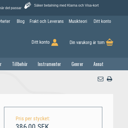
Säker betalning med Klarna och Visa-kort
när det passar
yheter
Blog
Frakt och Leverans
Musikteori
Ditt konto
Ditt konto
Din varukorg är tom
r
Tillbehör
Instrumenter
Genrer
Annat
Pris per stycket:
386,00 SEK