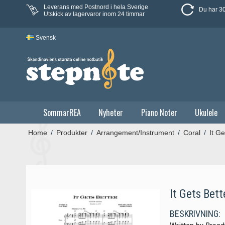
Leverans med Postnord i hela Sverige
Du har 30
Utskick av lagervaror inom 24 timmar
Svensk
SommarREA
Nyheter
Piano Noter
Ukulele
Home
/
Produkter
/
Arrangement/Instrument
/
Coral
/
It Ge
It Gets Bett
BESKRIVNING: