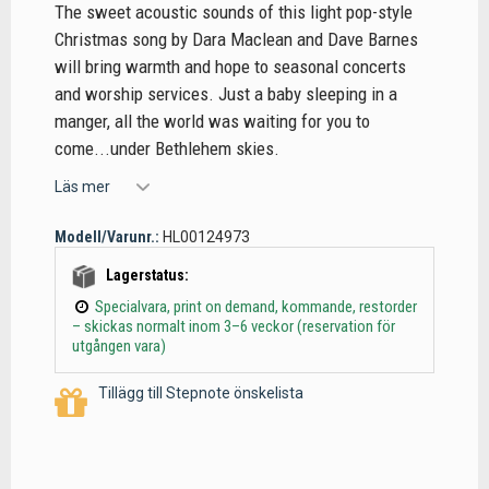
The sweet acoustic sounds of this light pop-style
Christmas song by Dara Maclean and Dave Barnes
will bring warmth and hope to seasonal concerts
and worship services. Just a baby sleeping in a
manger, all the world was waiting for you to
come...under Bethlehem skies.
Läs mer
Modell/Varunr.:
HL00124973
Lagerstatus:
Specialvara, print on demand, kommande, restorder
– skickas normalt inom 3–6 veckor (reservation för
utgången vara)
Tillägg till Stepnote önskelista