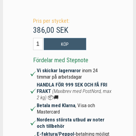
Pris per stycket:
386,00 SEK
KÖP
Fördelar med Stepnote
Vi skickar lagervaror
inom 24
timmar på arbetsdagar
HANDLA FÖR 999 SEK OCH FÅ FRI
FRAKT
(Maxibrev med PostNord, max
2 kg)
📦🚚
Betala med Klarna
, Visa och
Mastercard
Nordens största utbud av noter
och tillbehör
E-faktura/Peppol-
betalning möjligt