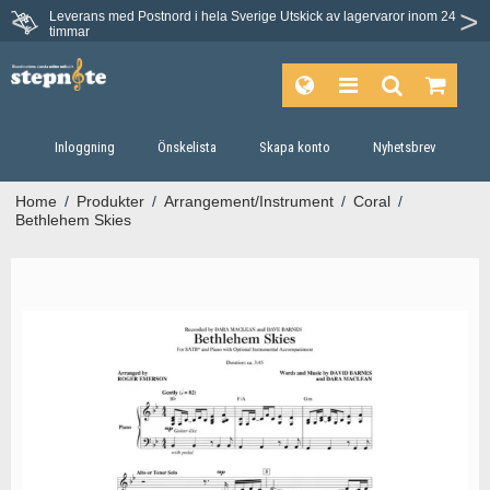
Leverans med Postnord i hela Sverige
Utskick av lagervaror inom 24
Du har 30 dagars ångerrätt.
timmar
Inloggning
Önskelista
Skapa konto
Nyhetsbrev
Home
/
Produkter
/
Arrangement/Instrument
/
Coral
/
Bethlehem Skies