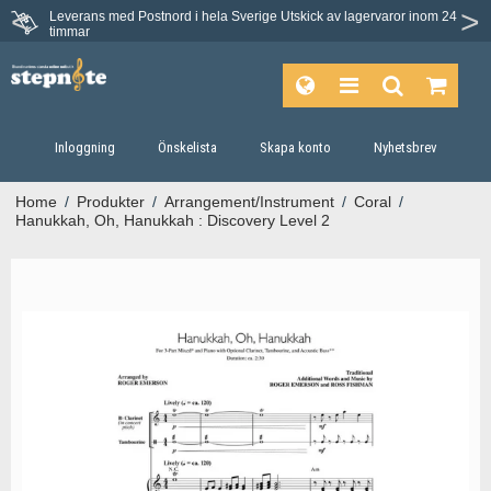
Leverans med Postnord i hela Sverige
Utskick av lagervaror inom 24
Du har 30 dagars ångerrätt.
timmar
Inloggning
Önskelista
Skapa konto
Nyhetsbrev
Home
/
Produkter
/
Arrangement/Instrument
/
Coral
/
Hanukkah, Oh, Hanukkah : Discovery Level 2