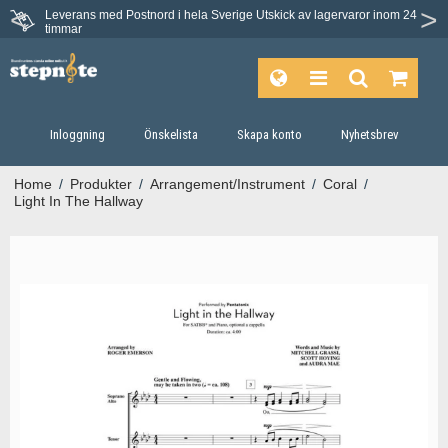
Leverans med Postnord i hela Sverige
Utskick av lagervaror inom 24
timmar
Inloggning
Önskelista
Skapa konto
Nyhetsbrev
Home
/
Produkter
/
Arrangement/Instrument
/
Coral
/
Light In The Hallway