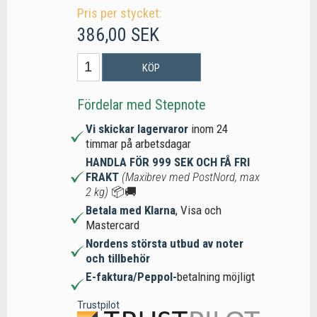
Pris per stycket:
386,00 SEK
KÖP
Fördelar med Stepnote
Vi skickar lagervaror
inom 24
timmar på arbetsdagar
HANDLA FÖR 999 SEK OCH FÅ FRI
FRAKT
(Maxibrev med PostNord, max
2 kg)
📦🚚
Betala med Klarna
, Visa och
Mastercard
Nordens största utbud av noter
och tillbehör
E-faktura/Peppol-
betalning möjligt
Trustpilot