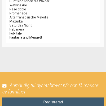
Bunt sind schon die Wälder
Watkins Ale
Paso doble
Promenade
Alte französische Melodie
Mazurka
Saturday Night
Habanera
Folk tale
Fantasia und Menuett
Anmäl dig till nyhetsbrevet här och få massor
av förmåner
Registrerad