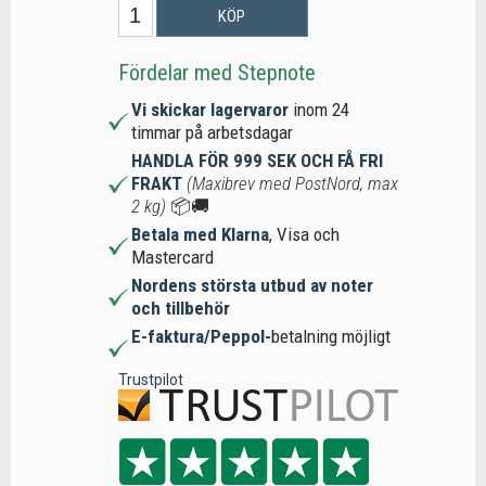
KÖP
Fördelar med Stepnote
Vi skickar lagervaror
inom 24
timmar på arbetsdagar
HANDLA FÖR 999 SEK OCH FÅ FRI
FRAKT
(Maxibrev med PostNord, max
2 kg)
📦🚚
Betala med Klarna
, Visa och
Mastercard
Nordens största utbud av noter
och tillbehör
E-faktura/Peppol-
betalning möjligt
Trustpilot