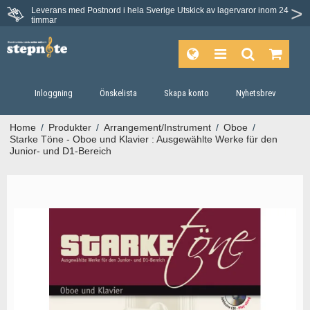
Leverans med Postnord i hela Sverige
Utskick av lagervaror inom 24
Du har 30 dagars ångerrätt.
timmar
Inloggning
Önskelista
Skapa konto
Nyhetsbrev
Home
/
Produkter
/
Arrangement/Instrument
/
Oboe
/
Starke Töne - Oboe und Klavier : Ausgewählte Werke für den
Junior- und D1-Bereich