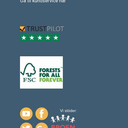
Gå
til
kundservice
här
Vi stöder: