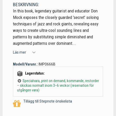
BESKRIVNING:
In this book, legendary guitarist and educator Don
Mock exposes the closely guarded 'secret' soloing
techniques of jazz and rock giants, revealing easy
ways to create ultra-cool sounding lines and
patterns by substituting simple diminished and
augmented patterns over dominant...
Läs mer
Modell/Varunr.:
IMP0666B
Lagerstatus:
Specialvara, print on demand, kommande, restorder
– skickas normalt inom 3–6 veckor (reservation för
utgången vara)
Tillägg till Stepnote önskelista