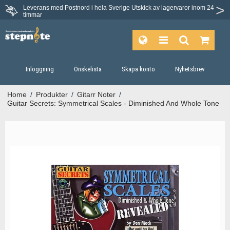
Leverans med Postnord i hela Sverige
Utskick av lagervaror inom 24
Du har 30 dagars ångerrätt.
timmar
Inloggning
Önskelista
Skapa konto
Nyhetsbrev
Home
/
Produkter
/
Gitarr Noter
/
Guitar Secrets: Symmetrical Scales - Diminished And Whole Tone