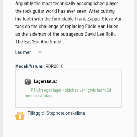
Arguably the most technically accomplished player
the rock guitar world has ever seen. After cutting
his teeth with the formidable Frank Zappa, Steve Vai
took on the challenge of replacing Eddie Van Halen
as the sideman of the outrageous David Lee Roth.
The Eat 'Em And Smile...
Läs mer
Modell/Varunr.:
RDR0010
Lagerstatus:
På vårt eget lager - skickas vanligtvis inom 24
timmar i vardaga
Tillägg till Stepnote önskelista