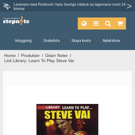
Leverans med Postnord i hela Sverige
Utskick av lagervaror inom 24
Du har 30 dagars ångerrätt.
timmar
Inloggning
Önskelista
Skapa konto
Nyhetsbrev
Home
/
Produkter
/
Gitarr Noter
/
Lick Library: Learn To Play Steve Vai