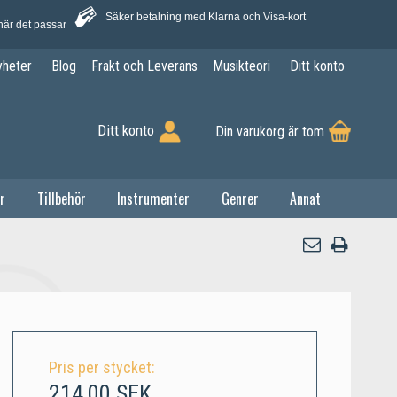
Säker betalning med Klarna och Visa-kort
när det passar
yheter
Blog
Frakt och Leverans
Musikteori
Ditt konto
Ditt konto
Din varukorg är tom
r
Tillbehör
Instrumenter
Genrer
Annat
Pris per stycket:
214,00 SEK