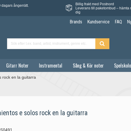
Billig frakt med Postnord
 dagars ångerrätt.
Leverans till paketombud – hämta 
dig
Brands
Kundservice
FAQ
N
Gitarr Noter
Instrumental
Sång & Kör noter
Spelskolo
rock en la guitarra
ntos e solos rock en la guitarra
S0491