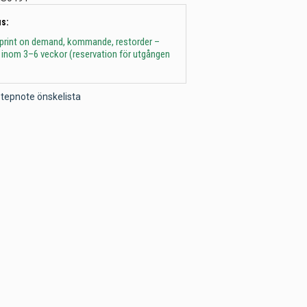
s:
 print on demand, kommande, restorder –
 inom 3–6 veckor (reservation för utgången
l Stepnote önskelista