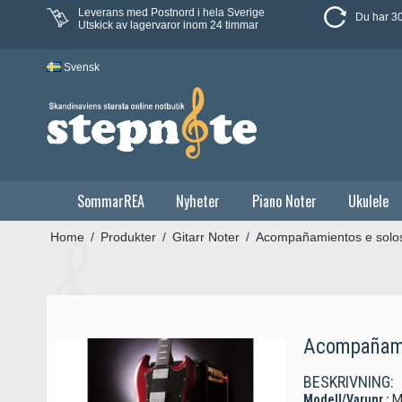
Leverans med Postnord i hela Sverige
Du har 30
Utskick av lagervaror inom 24 timmar
Svensk
SommarREA
Nyheter
Piano Noter
Ukulele
Home
/
Produkter
/
Gitarr Noter
/
Acompañamientos e solos 
Acompañamie
BESKRIVNING:
Modell/Varunr.:
M