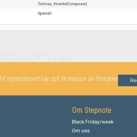
Tortosa, Vicente(Composer)
Spanish
till nyhetsbrevet här och få massor av förmåner
Re
Om Stepnote
Black Friday/week
Om oss