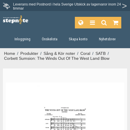
Leverans med Postnord i hela Sverige
Utskick av lagervaror inom 24
timmar
Inloggning
Önskelista
Skapa konto
Nyhetsbrev
Home
/
Produkter
/
Sång & Kör noter
/
Coral
/
SATB
/
Corbett Sumsion: The Winds Out Of The West Land Blow