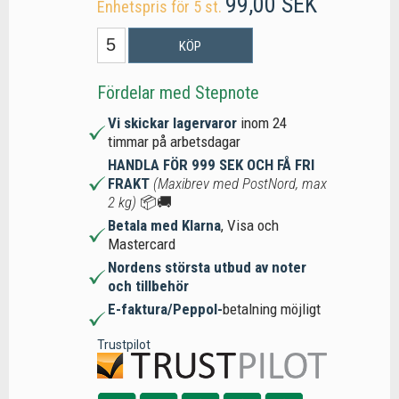
99,00 SEK
Enhetspris för 5 st.
KÖP
Fördelar med Stepnote
Vi skickar lagervaror
inom 24
timmar på arbetsdagar
HANDLA FÖR 999 SEK OCH FÅ FRI
FRAKT
(Maxibrev med PostNord, max
2 kg)
📦🚚
Betala med Klarna
, Visa och
Mastercard
Nordens största utbud av noter
och tillbehör
E-faktura/Peppol-
betalning möjligt
Trustpilot