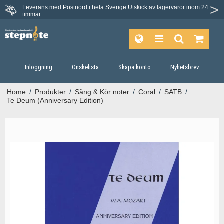
Leverans med Postnord i hela Sverige
Utskick av lagervaror inom 24
timmar
Inloggning
Önskelista
Skapa konto
Nyhetsbrev
Home
/
Produkter
/
Sång & Kör noter
/
Coral
/
SATB
/
Te Deum (Anniversary Edition)