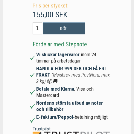
Pris per stycket:
155,00 SEK
KÖP
Fördelar med Stepnote
Vi skickar lagervaror
inom 24
timmar på arbetsdagar
HANDLA FÖR 999 SEK OCH FÅ FRI
FRAKT
(Maxibrev med PostNord, max
2 kg)
📦🚚
Betala med Klarna
, Visa och
Mastercard
Nordens största utbud av noter
och tillbehör
E-faktura/Peppol-
betalning möjligt
Trustpilot