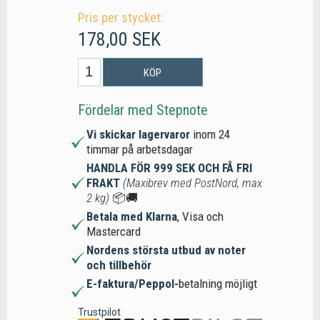
Pris per stycket:
178,00 SEK
KÖP
Fördelar med Stepnote
Vi skickar lagervaror
inom 24
timmar på arbetsdagar
HANDLA FÖR 999 SEK OCH FÅ FRI
FRAKT
(Maxibrev med PostNord, max
2 kg)
📦🚚
Betala med Klarna
, Visa och
Mastercard
Nordens största utbud av noter
och tillbehör
E-faktura/Peppol-
betalning möjligt
Trustpilot