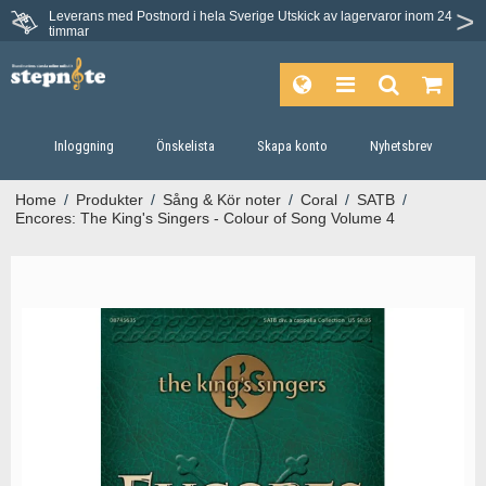
Leverans med Postnord i hela Sverige
Utskick av lagervaror inom 24
Du har 30 dagars ångerrätt.
timmar
Inloggning
Önskelista
Skapa konto
Nyhetsbrev
Home
/
Produkter
/
Sång & Kör noter
/
Coral
/
SATB
/
Encores: The King's Singers - Colour of Song Volume 4