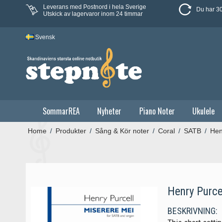
Leverans med Postnord i hela Sverige
Du har 30
Utskick av lagervaror inom 24 timmar
Svensk
SommarREA
Nyheter
Piano Noter
Ukulele
Home
/
Produkter
/
Sång & Kör noter
/
Coral
/
SATB
/
Hen
Henry Purce
BESKRIVNING: