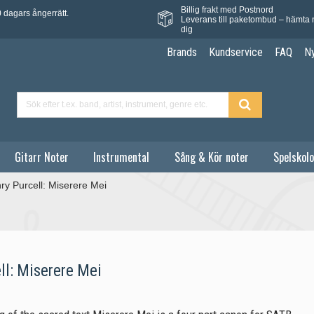
Billig frakt med Postnord
 dagars ångerrätt.
Leverans till paketombud – hämta 
dig
Brands
Kundservice
FAQ
N
Gitarr Noter
Instrumental
Sång & Kör noter
Spelskolo
ry Purcell: Miserere Mei
ll: Miserere Mei