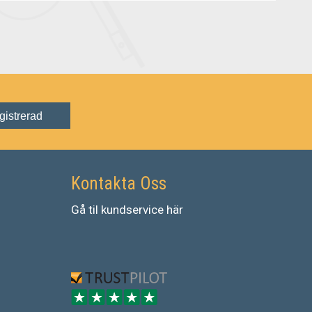
gistrerad
Kontakta Oss
Gå
til
kundservice
här