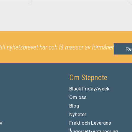
till nyhetsbrevet här och få massor av förmåner
Re
Om Stepnote
Black Friday/week
Om oss
Blog
Nyheter
TV
Frakt och Leverans
Ångerrätt/Returnering