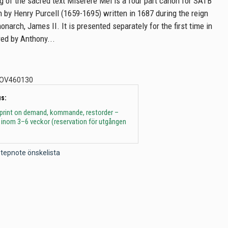
ng of the sacred text Miserere Mei is a four part canon for SATB
 by Henry Purcell (1659-1695) written in 1687 during the reign
onarch, James II. It is presented separately for the first time in
red by Anthony...
OV460130
s:
 print on demand, kommande, restorder –
 inom 3–6 veckor (reservation för utgången
l Stepnote önskelista