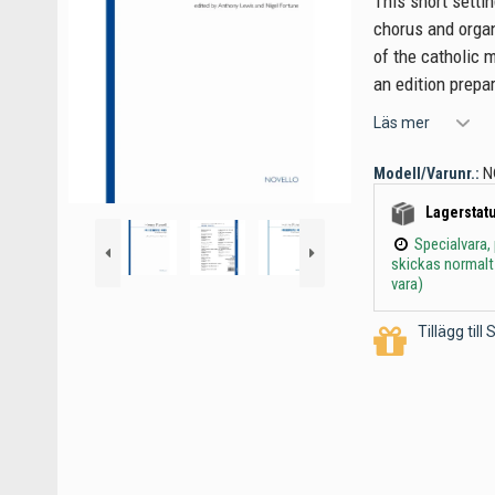
This short setti
chorus and organ
of the catholic m
an edition prepa
Läs mer
Modell/Varunr.:
N
Lagerstatu
Specialvara,
skickas normalt
vara)
Tillägg til