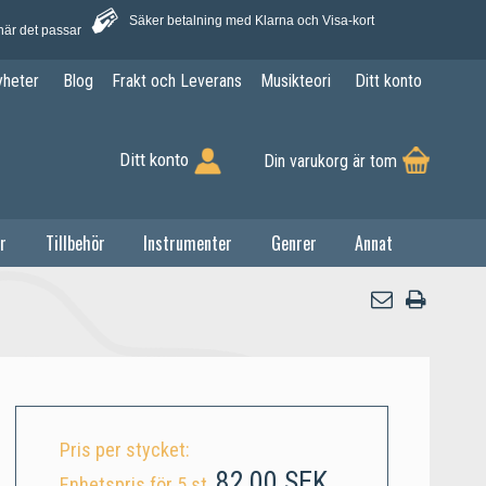
Säker betalning med Klarna och Visa-kort
när det passar
yheter
Blog
Frakt och Leverans
Musikteori
Ditt konto
Ditt konto
Din varukorg är tom
r
Tillbehör
Instrumenter
Genrer
Annat
Pris per stycket:
82,00 SEK
Enhetspris för 5 st.