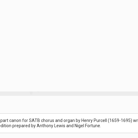
ur part canon for SATB chorus and organ by Henry Purcell (1659-1695) wri
n edition prepared by Anthony Lewis and Nigel Fortune.