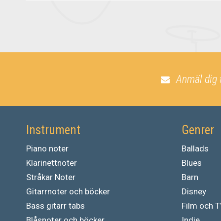
Anmäl dig 
Instrument
Genrer
Piano noter
Ballads
Klarinettnoter
Blues
Stråkar Noter
Barn
Gitarrnoter och böcker
Disney
Bass gitarr tabs
Film och 
Blåsnoter och böcker
Indie