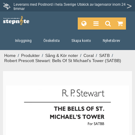
Leverans med Postnord i hela Sverige
Utskick av lagervaror inom 24
timmar
Inloggning
Önskelista
Skapa konto
Nyhetsbrev
Home
/
Produkter
/
Sång & Kör noter
/
Coral
/
SATB
/
Robert Prescott Stewart: Bells Of St Michael's Tower (SATBB)