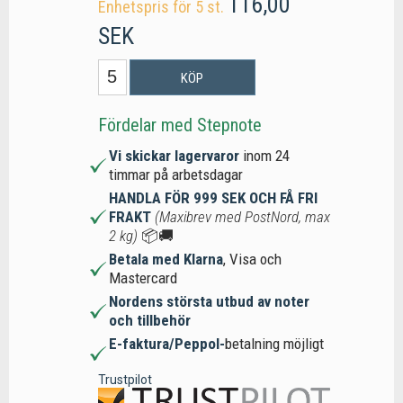
116,00
Enhetspris för 5 st.
SEK
KÖP
Fördelar med Stepnote
Vi skickar lagervaror
inom 24
timmar på arbetsdagar
HANDLA FÖR 999 SEK OCH FÅ FRI
FRAKT
(Maxibrev med PostNord, max
2 kg)
📦🚚
Betala med Klarna
, Visa och
Mastercard
Nordens största utbud av noter
och tillbehör
E-faktura/Peppol-
betalning möjligt
Trustpilot