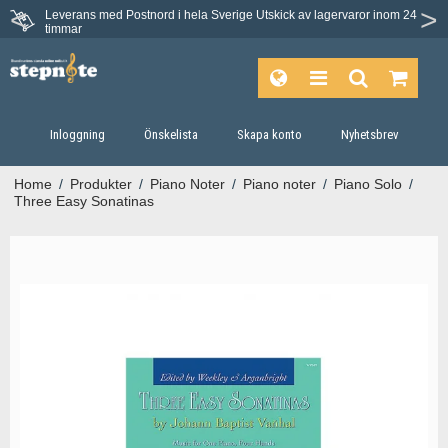
Leverans med Postnord i hela Sverige
Utskick av lagervaror inom 24
Du har 30 dagars ångerrätt.
timmar
Inloggning
Önskelista
Skapa konto
Nyhetsbrev
Home
/
Produkter
/
Piano Noter
/
Piano noter
/
Piano Solo
/
Three Easy Sonatinas