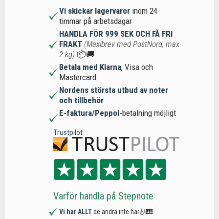
Vi skickar lagervaror
inom 24
timmar på arbetsdagar
HANDLA FÖR 999 SEK OCH FÅ FRI
FRAKT
(Maxibrev med PostNord, max
2 kg)
📦🚚
Betala med Klarna
, Visa och
Mastercard
Nordens största utbud av noter
och tillbehör
E-faktura/Peppol-
betalning möjligt
Trustpilot
Varför handla på Stepnote
Vi har ALLT
de andra inte har🎻🎹