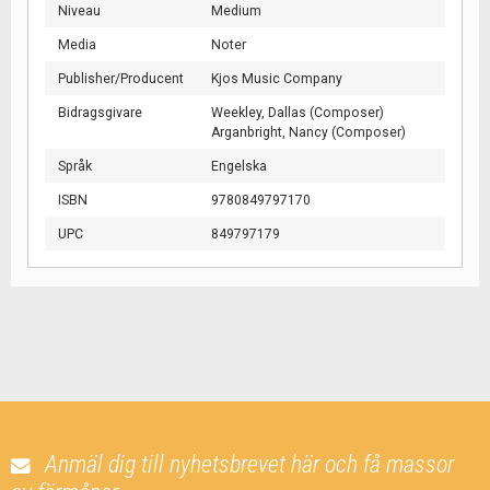
Niveau
Medium
Media
Noter
Publisher/Producent
Kjos Music Company
Bidragsgivare
Weekley, Dallas (Composer)
Arganbright, Nancy (Composer)
Språk
Engelska
ISBN
9780849797170
UPC
849797179
Anmäl dig till nyhetsbrevet här och få massor