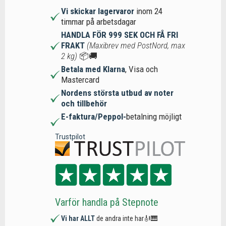
Vi skickar lagervaror
inom 24
timmar på arbetsdagar
HANDLA FÖR 999 SEK OCH FÅ FRI
FRAKT
(Maxibrev med PostNord, max
2 kg)
📦🚚
Betala med Klarna
, Visa och
Mastercard
Nordens största utbud av noter
och tillbehör
E-faktura/Peppol-
betalning möjligt
Trustpilot
Varför handla på Stepnote
Vi har ALLT
de andra inte har🎻🎹