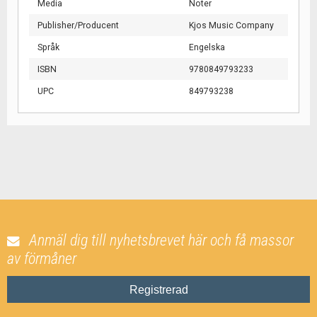
Media
Noter
Publisher/Producent
Kjos Music Company
Språk
Engelska
ISBN
9780849793233
UPC
849793238
Anmäl dig till nyhetsbrevet här och få massor
av förmåner
Registrerad