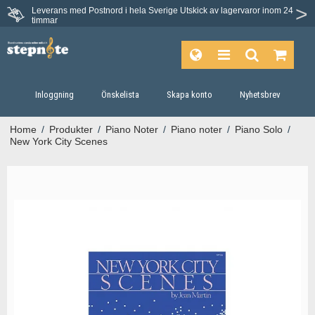
Leverans med Postnord i hela Sverige
Utskick av lagervaror inom 24
Du har 30 dagars ångerrätt.
timmar
Inloggning
Önskelista
Skapa konto
Nyhetsbrev
Home
/
Produkter
/
Piano Noter
/
Piano noter
/
Piano Solo
/
New York City Scenes