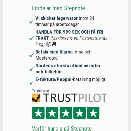
Fördelar med Stepnote
Vi skickar lagervaror
inom 24
timmar på arbetsdagar
HANDLA FÖR 999 SEK OCH FÅ FRI
FRAKT
(Maxibrev med PostNord, max
2 kg)
📦🚚
Betala med Klarna
, Visa och
Mastercard
Nordens största utbud av noter
och tillbehör
E-faktura/Peppol-
betalning möjligt
Trustpilot
Varför handla på Stepnote