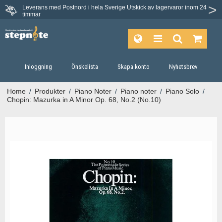
Leverans med Postnord i hela Sverige
Utskick av lagervaror inom 24
timmar
Inloggning
Önskelista
Skapa konto
Nyhetsbrev
Home
/
Produkter
/
Piano Noter
/
Piano noter
/
Piano Solo
/
Chopin: Mazurka in A Minor Op. 68, No.2 (No.10)