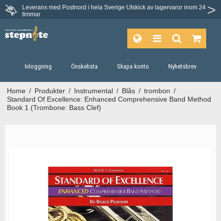
Leverans med Postnord i hela Sverige
Utskick av lagervaror inom 24
Du har 30 dagars ångerrätt.
timmar
Inloggning
Önskelista
Skapa konto
Nyhetsbrev
Home
/
Produkter
/
Instrumental
/
Blås
/
trombon
/
Standard Of Excellence: Enhanced Comprehensive Band Method
Book 1 (Trombone: Bass Clef)