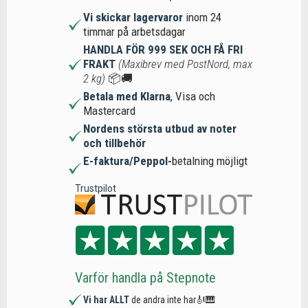
Vi skickar lagervaror
inom 24
timmar på arbetsdagar
HANDLA FÖR 999 SEK OCH FÅ FRI
FRAKT
(Maxibrev med PostNord, max
2 kg)
📦🚚
Betala med Klarna
, Visa och
Mastercard
Nordens största utbud av noter
och tillbehör
E-faktura/Peppol-
betalning möjligt
Trustpilot
Varför handla på Stepnote
Vi har ALLT
de andra inte har🎻🎹