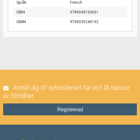
Språk
French
ISBN
9789043163651
ISMN
9790035249192
Anmäl dig till nyhetsbrevet här och få massor
av förmåner
Registrerad