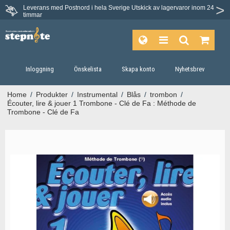
Leverans med Postnord i hela Sverige
Utskick av lagervaror inom 24
timmar
Inloggning
Önskelista
Skapa konto
Nyhetsbrev
Home
/
Produkter
/
Instrumental
/
Blås
/
trombon
/
Écouter, lire & jouer 1 Trombone - Clé de Fa : Méthode de
Trombone - Clé de Fa