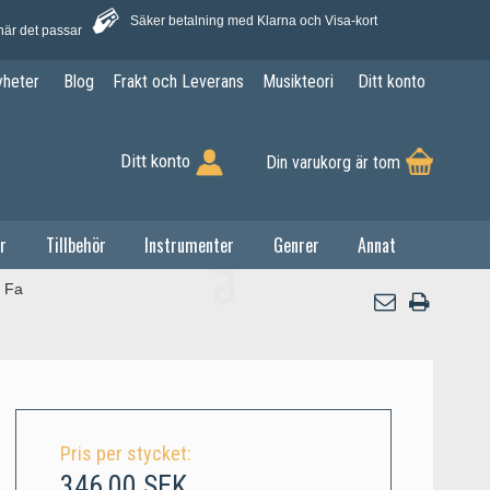
Säker betalning med Klarna och Visa-kort
när det passar
yheter
Blog
Frakt och Leverans
Musikteori
Ditt konto
Ditt konto
Din varukorg är tom
r
Tillbehör
Instrumenter
Genrer
Annat
e Fa
Pris per stycket:
346,00 SEK