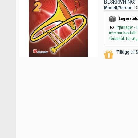
BESKRIVNING:
Modell/Varunr.:
D
Lagerstatu
I fjärrlager
inte har beställ
förbehåll för ut
Tillägg til