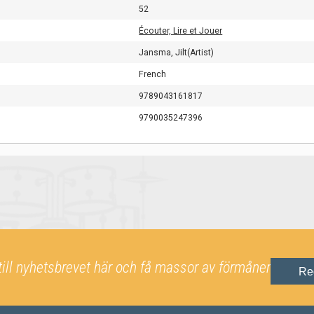
52
Écouter, Lire et Jouer
Jansma, Jilt(Artist)
French
9789043161817
9790035247396
till nyhetsbrevet här och få massor av förmåner
Re