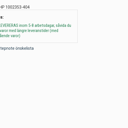
HP 1002353-404
s:
 - LEVERERAS inom 5-8 arbetsdagar, såvida du
t varor med längre leveranstider (med
gående varor)
l Stepnote önskelista