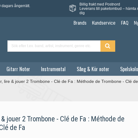
Billig frakt med Postnord
 dagars ångerrätt.
Leverans till paketombud – hämta 
dig
Brands
Kundservice
FAQ
N
Gitarr Noter
Instrumental
Sång & Kör noter
Spelskolo
r, lire & jouer 2 Trombone - Clé de Fa : Méthode de Trombone - Clé d
e & jouer 2 Trombone - Clé de Fa : Méthode de
Clé de Fa