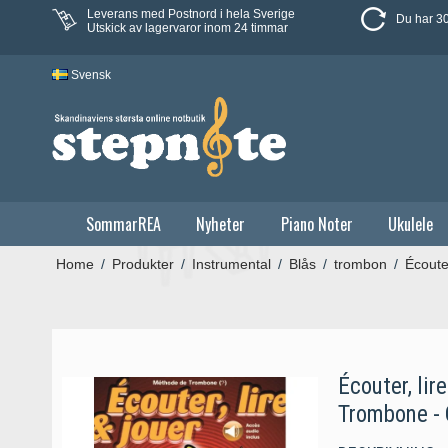
Leverans med Postnord i hela Sverige
Du har 30
Utskick av lagervaror inom 24 timmar
Svensk
SommarREA
Nyheter
Piano Noter
Ukulele
Home
/
Produkter
/
Instrumental
/
Blås
/
trombon
/
Écoute
Écouter, lir
Trombone - 