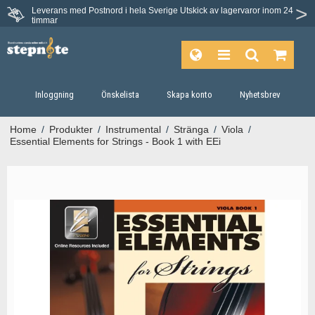
Leverans med Postnord i hela Sverige
Utskick av lagervaror inom 24
Du har 30 dagars ångerrätt.
timmar
Inloggning
Önskelista
Skapa konto
Nyhetsbrev
Home
/
Produkter
/
Instrumental
/
Stränga
/
Viola
/
Essential Elements for Strings - Book 1 with EEi