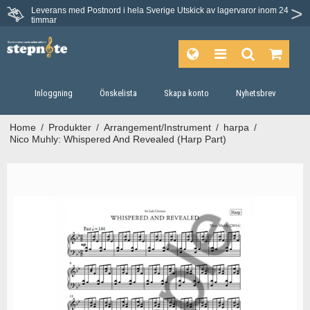
Leverans med Postnord i hela Sverige
Utskick av lagervaror inom 24
Du har 30 dagars ångerrätt.
timmar
Inloggning
Önskelista
Skapa konto
Nyhetsbrev
Home
/
Produkter
/
Arrangement/Instrument
/
harpa
/
Nico Muhly: Whispered And Revealed (Harp Part)