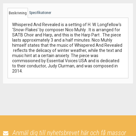
Specifikationer
Beskrivning
Whispered And Revealed is a setting of H. W. Longfellow's
'Snow-Flakes' by composer Nico Muhly . It is arranged for
SATB Choir and Harp, and this is the Harp Part . The piece
lasts approximately 3 and a half minutes. Nico Muhly
himself states that the music of Whispered And Revealed
reflects the delicacy of winter weather, while the text and
music hint at a certain anxiety. The piece was
commissioned by Essential Voices USA and is dedicated
to their conductor, Judy Clurman, and was composed in
2014.
Anmäl dig till nyhetsbrevet här och få massor