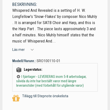
BESKRIVNING:
Whispered And Revealed is a setting of H. W.
Longfellow's 'Snow-Flakes' by composer Nico Muhly
. It is arranged for SATB Choir and Harp, and this is
the Harp Part . The piece lasts approximately 3 and
a half minutes. Nico Muhly himself states that the
music of Whispered And...
Läs mer
Modell/Varunr.:
SRO100110-01
Lagerstatus:
I fjärrlager - LEVERERAS inom 5-8 arbetsdagar,
såvida du inte har beställt varor med längre
leveranstider (med förbehåll för utgående varor)
Tillägg till Stepnote önskelista