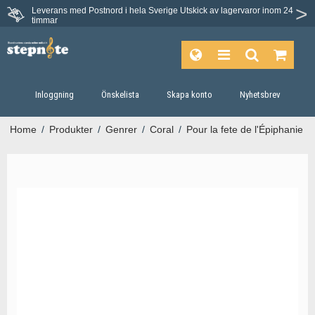
Leverans med Postnord i hela Sverige
Utskick av lagervaror inom 24
Du har 30 dagars ångerrätt.
timmar
Inloggning
Önskelista
Skapa konto
Nyhetsbrev
Home
/
Produkter
/
Genrer
/
Coral
/
Pour la fete de l'Épiphanie