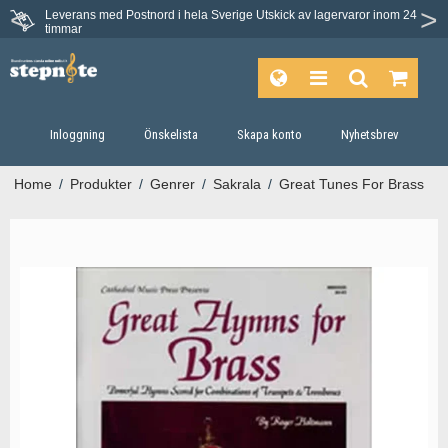
Leverans med Postnord i hela Sverige
Utskick av lagervaror inom 24
timmar
Inloggning
Önskelista
Skapa konto
Nyhetsbrev
Home
/
Produkter
/
Genrer
/
Sakrala
/
Great Tunes For Brass