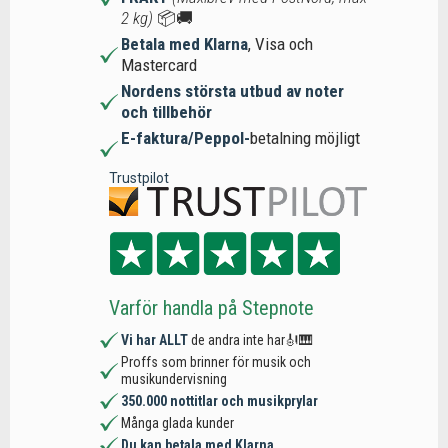
2 kg)
📦🚚
Betala med Klarna
, Visa och
Mastercard
Nordens största utbud av noter
och tillbehör
E-faktura/Peppol-
betalning möjligt
Trustpilot
Varför handla på Stepnote
Vi har ALLT
de andra inte har🎻🎹
Proffs som brinner för musik och
musikundervisning
350.000 nottitlar och musikprylar
Många glada kunder
Du kan betala med Klarna