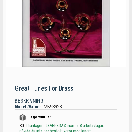
Great Tunes For Brass
BESKRIVNING:
Modell/Varunr.:
MB93928
Lagerstatus:
I fjärrlager - LEVERERAS inom 5-8 arbetsdagar,
såvida du inte har beställt varor med längre