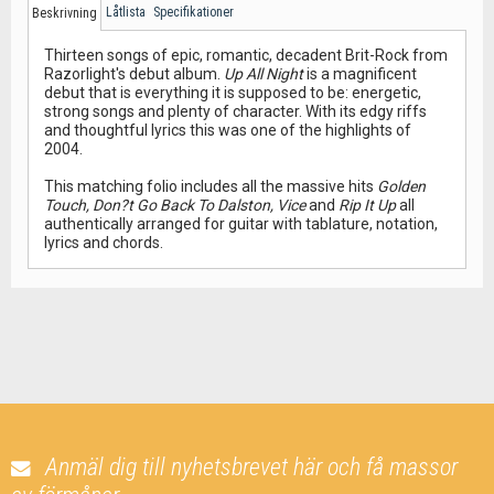
Låtlista
Specifikationer
Beskrivning
Thirteen songs of epic, romantic, decadent Brit-Rock from
Razorlight's debut album.
Up All Night
is a magnificent
debut that is everything it is supposed to be: energetic,
strong songs and plenty of character. With its edgy riffs
and thoughtful lyrics this was one of the highlights of
2004.
This matching folio includes all the massive hits
Golden
Touch, Don?t Go Back To Dalston, Vice
and
Rip It Up
all
authentically arranged for guitar with tablature, notation,
lyrics and chords.
Anmäl dig till nyhetsbrevet här och få massor