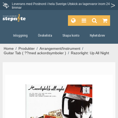
Leverans med Postnord i hela Sverige
Utskick av lagervaror inom 24
Du har 30 dagars ångerrätt.
timmar
Inloggning
Önskelista
Skapa konto
Nyhetsbrev
Home
/
Produkter
/
Arrangement/Instrument
/
Guitar Tab ( ??med ackordsymboler )
/
Razorlight: Up All Night