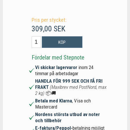
Pris per stycket:
309,00 SEK
KÖP
Fördelar med Stepnote
Vi skickar lagervaror
inom 24
timmar på arbetsdagar
HANDLA FÖR 999 SEK OCH FÅ FRI
FRAKT
(Maxibrev med PostNord, max
2 kg)
📦🚚
Betala med Klarna
, Visa och
Mastercard
Nordens största utbud av noter
och tillbehör
E-faktura/Peppol-
betalning möjligt