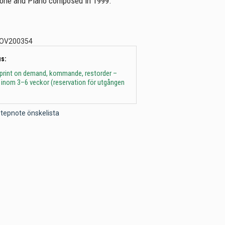
itone and Piano composed in 1999.
OV200354
s:
 print on demand, kommande, restorder –
 inom 3–6 veckor (reservation för utgången
l Stepnote önskelista