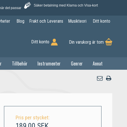
Säker betalning med Klarna och Visa-kort
när det passar
yheter
Blog
Frakt och Leverans
Musikteori
Ditt konto
Ditt konto
Din varukorg är tom
r
Tillbehör
Instrumenter
Genrer
Annat
Pris per stycket:
189,00 SEK