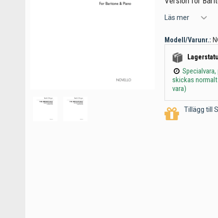
Version for Bar
Läs mer
Modell/Varunr.:
N
Lagerstatu
Specialvara,
skickas normalt
vara)
Tillägg til