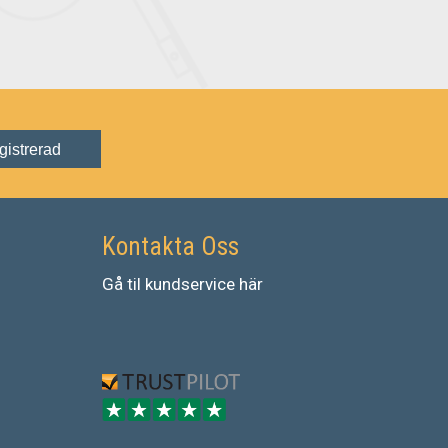
gistrerad
Kontakta Oss
Gå
til
kundservice
här