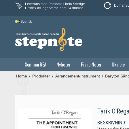
Leverans med Postnord i hela Sverige
Du har 30
Utskick av lagervaror inom 24 timmar
Svensk
SommarREA
Nyheter
Piano Noter
Ukulele
Home
/
Produkter
/
Arrangement/Instrument
/
Baryton Sån
Tarik O'Reg
BESKRIVNING: