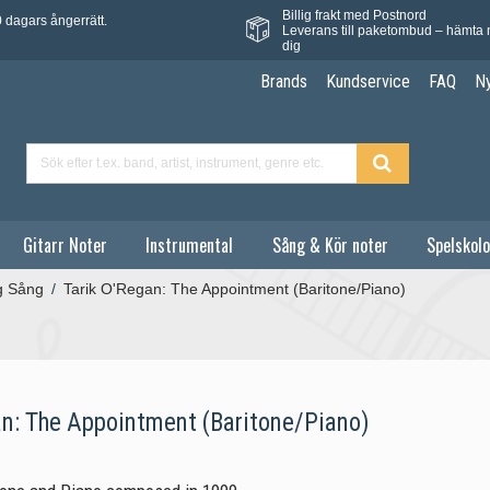
Billig frakt med Postnord
 dagars ångerrätt.
Leverans till paketombud – hämta 
dig
Brands
Kundservice
FAQ
N
Gitarr Noter
Instrumental
Sång & Kör noter
Spelskolo
g Sång
/
Tarik O'Regan: The Appointment (Baritone/Piano)
an: The Appointment (Baritone/Piano)