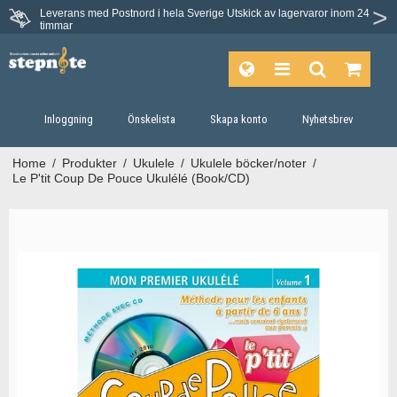
Leverans med Postnord i hela Sverige
Utskick av lagervaror inom 24
timmar
Inloggning
Önskelista
Skapa konto
Nyhetsbrev
Home
/
Produkter
/
Ukulele
/
Ukulele böcker/noter
/
Le P'tit Coup De Pouce Ukulélé (Book/CD)