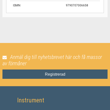
ISMN
9790707006658
Anmäl dig till nyhetsbrevet här och få massor
av förmåner
Registrerad
Instrument