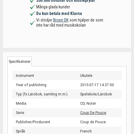
350.000 nottitlar och musikprylar
Många glada kunder
Du kan betala med Klarna
Vi stödjer
Broen DK
som hjälper de som
inte har råd med musikskolan
Specifikationer
Instrument
Ukulele
Year of publishing
2015-07-17 14:37:00
Typ (fx Lärobok, samling m.m.)
Spelskole/Lärobok
Media
CD,
Noter
Serie
Coup De Pouce
Publisher/Producent
Coup de Pouce
Språk
French