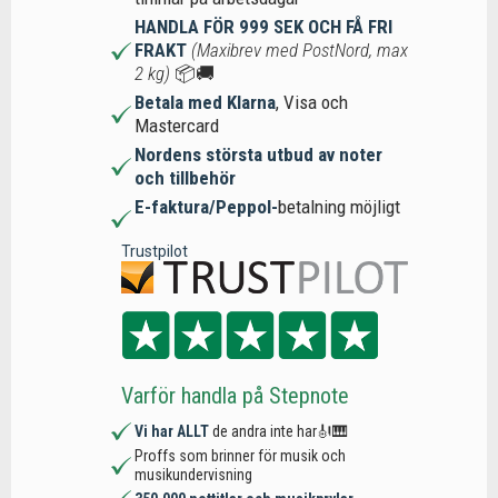
HANDLA FÖR 999 SEK OCH FÅ FRI
FRAKT
(Maxibrev med PostNord, max
2 kg)
📦🚚
Betala med Klarna
, Visa och
Mastercard
Nordens största utbud av noter
och tillbehör
E-faktura/Peppol-
betalning möjligt
Trustpilot
Varför handla på Stepnote
Vi har ALLT
de andra inte har🎻🎹
Proffs som brinner för musik och
musikundervisning