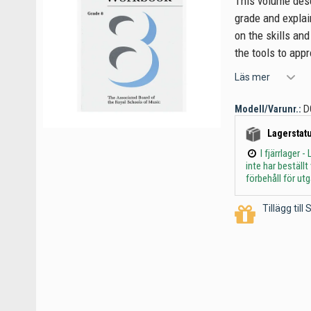
This volume desc
grade and explai
on the skills an
the tools to appr
Läs mer
Modell/Varunr.:
D
Lagerstatu
I fjärrlager
inte har beställ
förbehåll för ut
Tillägg til