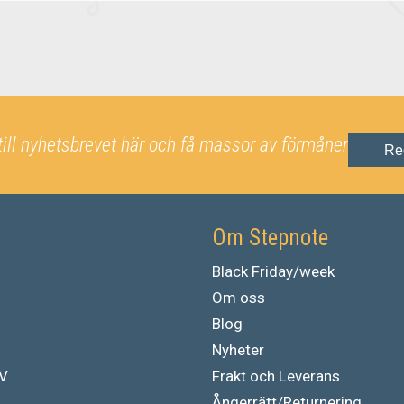
till nyhetsbrevet här och få massor av förmåner
Re
Om Stepnote
Black Friday/week
Om oss
Blog
Nyheter
TV
Frakt och Leverans
Ångerrätt/Returnering