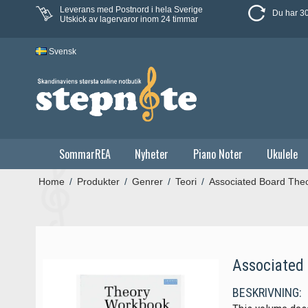
Leverans med Postnord i hela Sverige
Du har 30
Utskick av lagervaror inom 24 timmar
Svensk
SommarREA
Nyheter
Piano Noter
Ukulele
Home
/
Produkter
/
Genrer
/
Teori
/
Associated Board The
Associated 
BESKRIVNING: