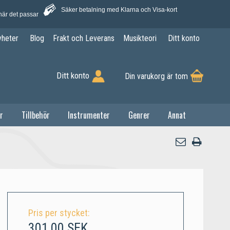
Säker betalning med Klarna och Visa-kort
när det passar
yheter
Blog
Frakt och Leverans
Musikteori
Ditt konto
Ditt konto
Din varukorg är tom
r
Tillbehör
Instrumenter
Genrer
Annat
Pris per stycket:
301,00 SEK