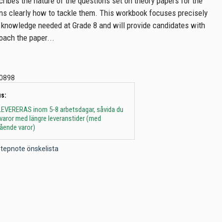
ribes the nature of the questions set on theory papers for the
ns clearly how to tackle them. This workbook focuses precisely
d knowledge needed at Grade 8 and will provide candidates with
oach the paper...
0898
s:
 - LEVERERAS inom 5-8 arbetsdagar, såvida du
t varor med längre leveranstider (med
gående varor)
l Stepnote önskelista