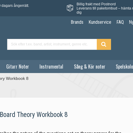
Billig frakt med Postnord
 dagars ångerrätt.
Leverans till paketombud – hämta 
dig
Brands
Kundservice
FAQ
N
Gitarr Noter
Instrumental
Sång & Kör noter
Spelskolo
ory Workbook 8
Board Theory Workbook 8