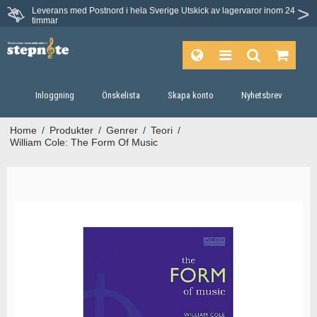
Leverans med Postnord i hela Sverige
Utskick av lagervaror inom 24
timmar
Inloggning
Önskelista
Skapa konto
Nyhetsbrev
Home
/
Produkter
/
Genrer
/
Teori
/
William Cole: The Form Of Music