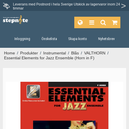
Leverans med Postnord i hela Sverige
Utskick av lagervaror inom 24
Du har 30 dagars ångerrätt.
timmar
Inloggning
Önskelista
Skapa konto
Nyhetsbrev
Home
/
Produkter
/
Instrumental
/
Blås
/
VALTHORN
/
Essential Elements for Jazz Ensemble (Horn in F)