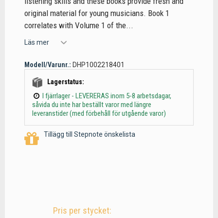
listening skills and these books provide fresh and
original material for young musicians. Book 1
correlates with Volume 1 of the...
Läs mer
Modell/Varunr.:
DHP1002218401
Lagerstatus:
I fjärrlager - LEVERERAS inom 5-8 arbetsdagar,
såvida du inte har beställt varor med längre
leveranstider (med förbehåll för utgående varor)
Tillägg till Stepnote önskelista
Pris per stycket: