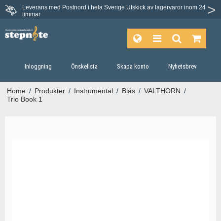
Leverans med Postnord i hela Sverige
Utskick av lagervaror inom 24
timmar
Inloggning
Önskelista
Skapa konto
Nyhetsbrev
Home
/
Produkter
/
Instrumental
/
Blås
/
VALTHORN
/
Trio Book 1