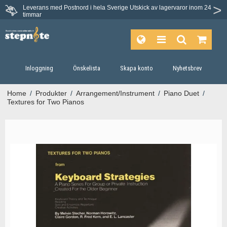
Leverans med Postnord i hela Sverige
Utskick av lagervaror inom 24
timmar
Inloggning
Önskelista
Skapa konto
Nyhetsbrev
Home
/
Produkter
/
Arrangement/Instrument
/
Piano Duet
/
Textures for Two Pianos