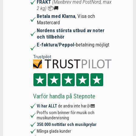
FRAKT
(Maxibrev med PostNord, max
2 kg)
📦🚚
Betala med Klarna
, Visa och
Mastercard
Nordens största utbud av noter
och tillbehör
E-faktura/Peppol-
betalning möjligt
Trustpilot
Varför handla på Stepnote
Vi har ALLT
de andra inte har🎻🎹
Proffs som brinner för musik och
musikundervisning
350.000 nottitlar och musikprylar
Många glada kunder