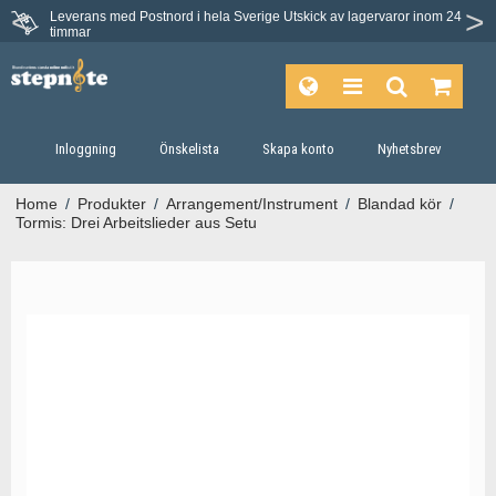
Leverans med Postnord i hela Sverige
Utskick av lagervaror inom 24
timmar
Inloggning
Önskelista
Skapa konto
Nyhetsbrev
Home
/
Produkter
/
Arrangement/Instrument
/
Blandad kör
/
Tormis: Drei Arbeitslieder aus Setu