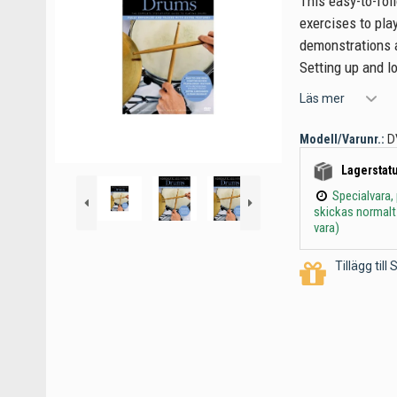
This easy-to-fol
exercises to pla
demonstrations a
Setting up and lo
Läs mer
Modell/Varunr.:
D
Lagerstatu
Specialvara,
skickas normalt
vara)
Tillägg til