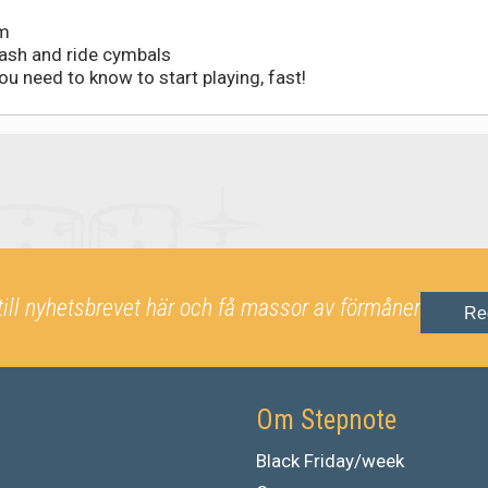
hm
rash and ride cymbals
ou need to know to start playing, fast!
till nyhetsbrevet här och få massor av förmåner
Re
Om Stepnote
Black Friday/week