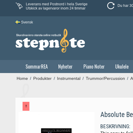
Leverans med Postnord i hela Sverige
Du har 30
Utskick av lagervaror inom 24 timmar
Svensk
SommarREA
Nyheter
Piano Noter
Ukulele
Home
/
Produkter
/
Instrumental
/
Trummor/Percussion
/
A
!
Absolute Be
BESKRIVNING: