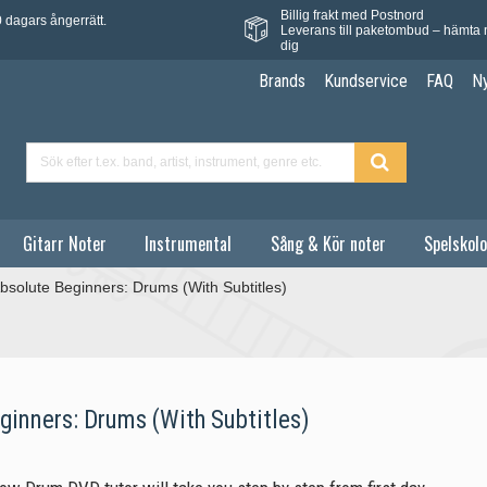
Billig frakt med Postnord
 dagars ångerrätt.
Leverans till paketombud – hämta 
dig
Brands
Kundservice
FAQ
N
Gitarr Noter
Instrumental
Sång & Kör noter
Spelskolo
bsolute Beginners: Drums (With Subtitles)
ginners: Drums (With Subtitles)