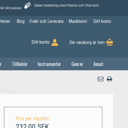
Säker betalning med Klarna och Visa-kort
när det passar
yheter
Blog
Frakt och Leverans
Musikteori
Ditt konto
Ditt konto
Din varukorg är tom
r
Tillbehör
Instrumenter
Genrer
Annat
Pris per stycket:
232,00 SEK