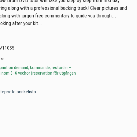
low Drum DVD tutor will take you step by step from first day
ying along with a professional backing track! Clear pictures and
long with jargon free commentary to guide you through...
oking after your kit...
V11055
s:
 print on demand, kommande, restorder –
 inom 3–6 veckor (reservation för utgången
l Stepnote önskelista