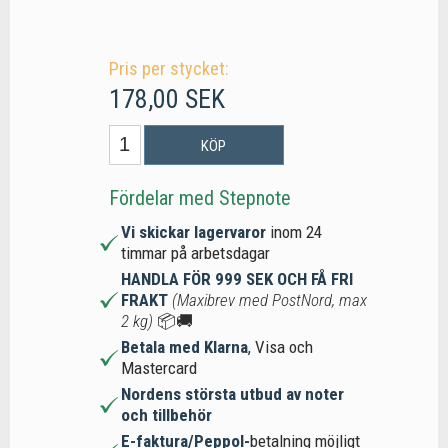
Pris per stycket:
178,00 SEK
KÖP
Fördelar med Stepnote
Vi skickar lagervaror
inom 24
timmar på arbetsdagar
HANDLA FÖR 999 SEK OCH FÅ FRI
FRAKT
(Maxibrev med PostNord, max
2 kg)
📦🚚
Betala med Klarna
, Visa och
Mastercard
Nordens största utbud av noter
och tillbehör
E-faktura/Peppol-
betalning möjligt