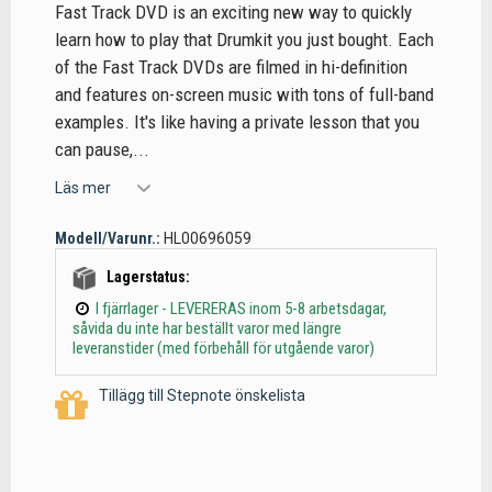
Fast Track DVD is an exciting new way to quickly
learn how to play that Drumkit you just bought. Each
of the Fast Track DVDs are filmed in hi-definition
and features on-screen music with tons of full-band
examples. It's like having a private lesson that you
can pause,...
Läs mer
Modell/Varunr.:
HL00696059
Lagerstatus:
I fjärrlager - LEVERERAS inom 5-8 arbetsdagar,
såvida du inte har beställt varor med längre
leveranstider (med förbehåll för utgående varor)
Tillägg till Stepnote önskelista