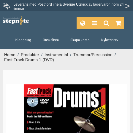
Leverans med Postnord i hela Sverige
Utskick av lagervaror inom 24
Du har 30 dagars ångerrätt.
timmar
Inloggning
Önskelista
Skapa konto
Nyhetsbrev
Home
/
Produkter
/
Instrumental
/
Trummor/Percussion
/
Fast Track Drums 1 (DVD)