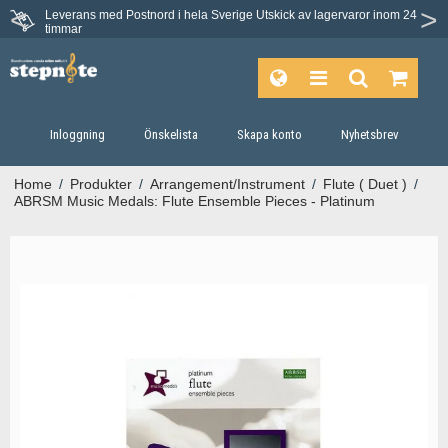
Leverans med Postnord i hela Sverige
Utskick av lagervaror inom 24
Du har 30 dagars ångerrätt.
timmar
Inloggning
Önskelista
Skapa konto
Nyhetsbrev
Home
/
Produkter
/
Arrangement/Instrument
/
Flute ( Duet )
/
ABRSM Music Medals: Flute Ensemble Pieces - Platinum