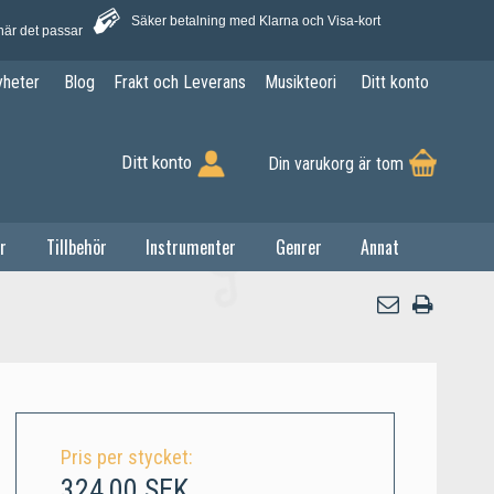
Säker betalning med Klarna och Visa-kort
när det passar
yheter
Blog
Frakt och Leverans
Musikteori
Ditt konto
Ditt konto
Din varukorg är tom
r
Tillbehör
Instrumenter
Genrer
Annat
Pris per stycket:
324,00 SEK