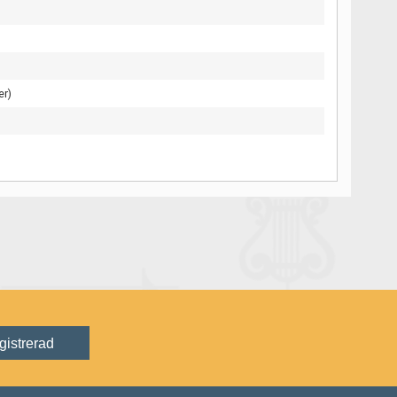
er)
gistrerad