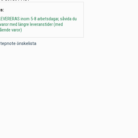
s:
 - LEVERERAS inom 5-8 arbetsdagar, såvida du
t varor med längre leveranstider (med
gående varor)
l Stepnote önskelista