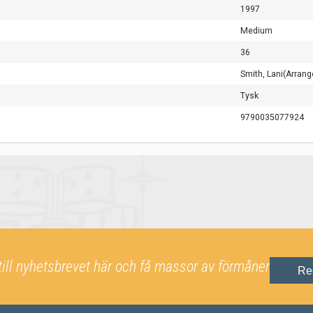
1997
Medium
36
Smith, Lani(Arrang
Tysk
9790035077924
till nyhetsbrevet här och få massor av förmåner
Re