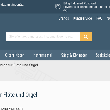
Billig frakt med Postnord
 dagars ångerrätt.
Leverans till paketombud – hämta 
dig
Brands
Kundservice
FAQ
N
Gitarr Noter
Instrumental
Sång & Kör noter
Spelskolo
udien für Flöte und Orgel
r Flöte und Orgel
HP0970914401