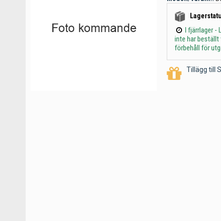
Lagerstatu
I fjärrlager
inte har beställ
förbehåll för ut
Tillägg til