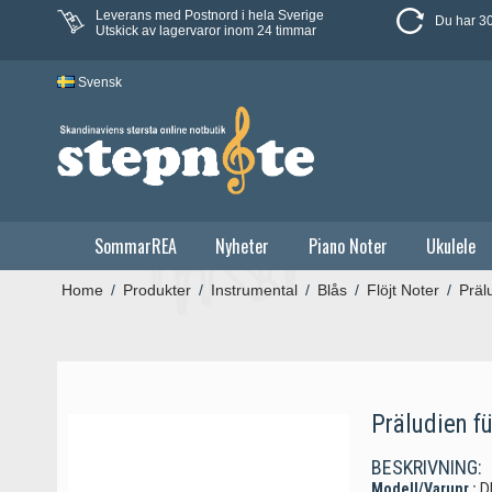
Leverans med Postnord i hela Sverige
Du har 30
Utskick av lagervaror inom 24 timmar
Svensk
SommarREA
Nyheter
Piano Noter
Ukulele
Home
/
Produkter
/
Instrumental
/
Blås
/
Flöjt Noter
/
Präl
Präludien fü
BESKRIVNING:
Modell/Varunr.:
D