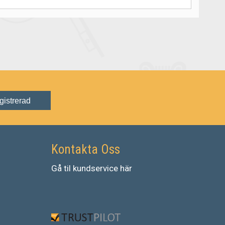
gistrerad
Kontakta Oss
Gå
til
kundservice
här