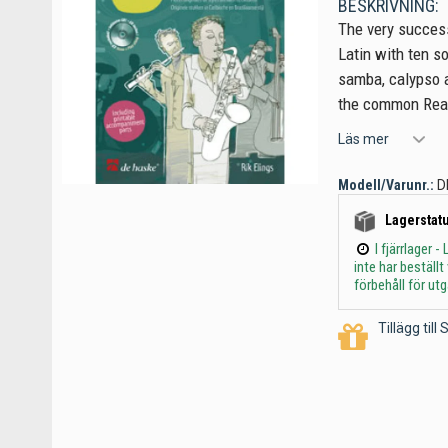
BESKRIVNING:
The very succes
Latin with ten s
samba, calypso 
the common Real 
Läs mer
Modell/Varunr.:
D
Lagerstatu
I fjärrlager
inte har beställ
förbehåll för ut
Tillägg til