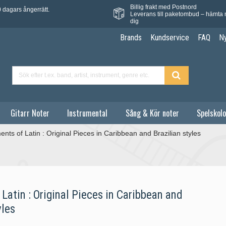
Billig frakt med Postnord
 dagars ångerrätt.
Leverans till paketombud – hämta 
dig
Brands
Kundservice
FAQ
N
Gitarr Noter
Instrumental
Sång & Kör noter
Spelskolo
nts of Latin : Original Pieces in Caribbean and Brazilian styles
Latin : Original Pieces in Caribbean and
yles