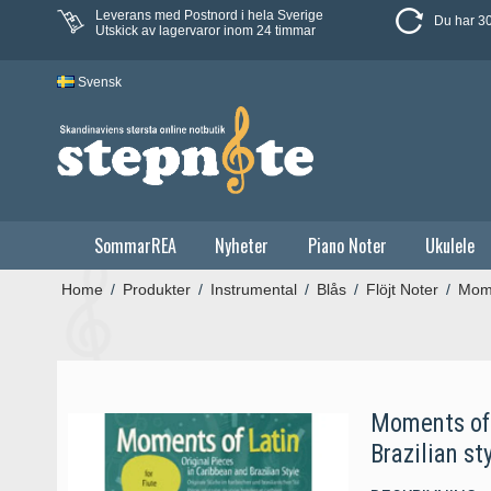
Leverans med Postnord i hela Sverige
Du har 30
Utskick av lagervaror inom 24 timmar
Svensk
SommarREA
Nyheter
Piano Noter
Ukulele
Home
/
Produkter
/
Instrumental
/
Blås
/
Flöjt Noter
/
Mome
Moments of 
Brazilian st