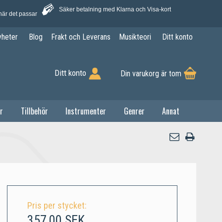
Säker betalning med Klarna och Visa-kort
när det passar
yheter
Blog
Frakt och Leverans
Musikteori
Ditt konto
Ditt konto
Din varukorg är tom
r
Tillbehör
Instrumenter
Genrer
Annat
Pris per stycket:
357,00 SEK