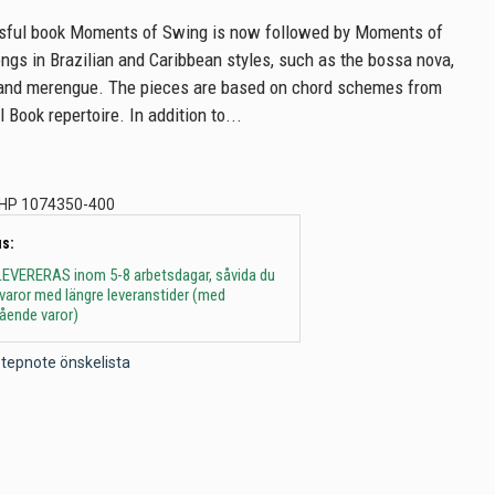
sful book Moments of Swing is now followed by Moments of
ongs in Brazilian and Caribbean styles, such as the bossa nova,
and merengue. The pieces are based on chord schemes from
Book repertoire. In addition to...
HP 1074350-400
s:
 - LEVERERAS inom 5-8 arbetsdagar, såvida du
t varor med längre leveranstider (med
gående varor)
l Stepnote önskelista