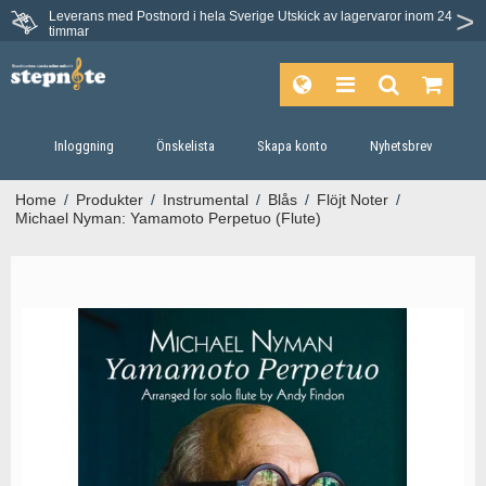
Leverans med Postnord i hela Sverige
Utskick av lagervaror inom 24
Du har 30 dagars ångerrätt.
timmar
Inloggning
Önskelista
Skapa konto
Nyhetsbrev
Home
/
Produkter
/
Instrumental
/
Blås
/
Flöjt Noter
/
Michael Nyman: Yamamoto Perpetuo (Flute)