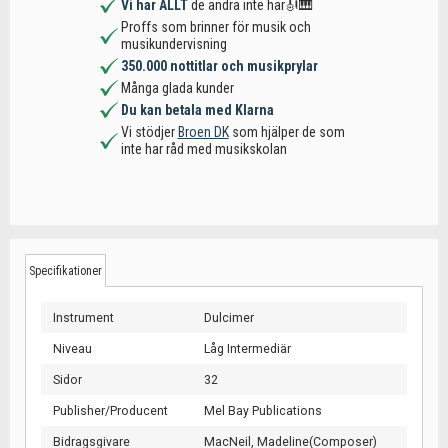
Vi har ALLT
de andra inte har🎻🎹
Proffs som brinner för musik och
musikundervisning
350.000 nottitlar och musikprylar
Många glada kunder
Du kan betala med Klarna
Vi stödjer
Broen DK
som hjälper de som
inte har råd med musikskolan
Specifikationer
Instrument
Dulcimer
Niveau
Låg Intermediär
Sidor
32
Publisher/Producent
Mel Bay Publications
Bidragsgivare
MacNeil, Madeline(Composer)