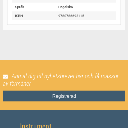
Språk
Engelska
ISBN
9780786693115
Anmäl dig till nyhetsbrevet här och få massor
av förmåner
Registrerad
Instrument