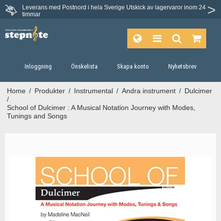
Leverans med Postnord i hela Sverige
Utskick av lagervaror inom 24
timmar
Inloggning
Önskelista
Skapa konto
Nyhetsbrev
Home
/
Produkter
/
Instrumental
/
Andra instrument
/
Dulcimer
/
School of Dulcimer : A Musical Notation Journey with Modes,
Tunings and Songs