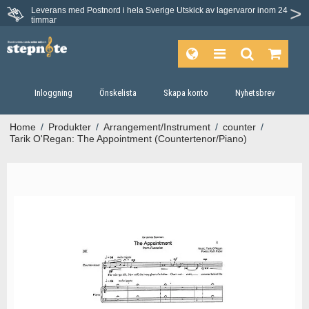
Leverans med Postnord i hela Sverige
Utskick av lagervaror inom 24
timmar
Inloggning
Önskelista
Skapa konto
Nyhetsbrev
Home
/
Produkter
/
Arrangement/Instrument
/
counter
/
Tarik O'Regan: The Appointment (Countertenor/Piano)