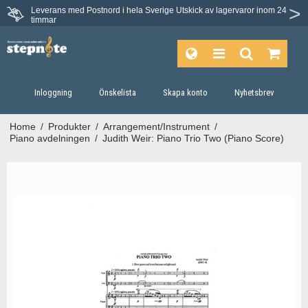
Leverans med Postnord i hela Sverige
Utskick av lagervaror inom 24
timmar
Inloggning
Önskelista
Skapa konto
Nyhetsbrev
Home
/
Produkter
/
Arrangement/Instrument
/
Piano avdelningen
/
Judith Weir: Piano Trio Two (Piano Score)