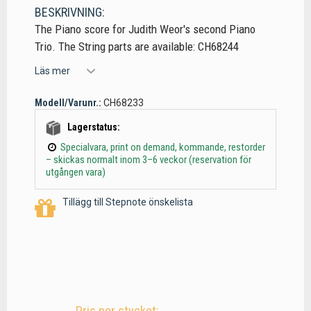
BESKRIVNING:
The Piano score for Judith Weor's second Piano
Trio. The String parts are available: CH68244
Läs mer
Modell/Varunr.:
CH68233
Lagerstatus:
Specialvara, print on demand, kommande, restorder
– skickas normalt inom 3–6 veckor (reservation för
utgången vara)
Tillägg till Stepnote önskelista
Pris per stycket: