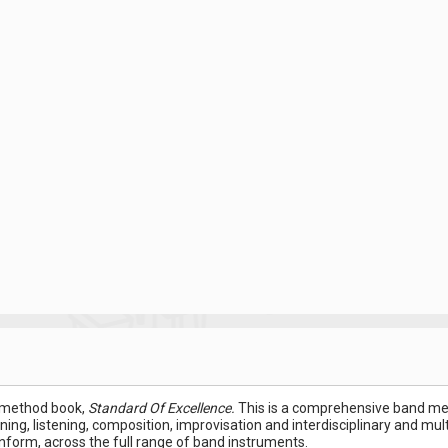
l method book,
Standard Of Excellence.
This is a comprehensive band met
ing, listening, composition, improvisation and interdisciplinary and mult
inform, across the full range of band instruments.