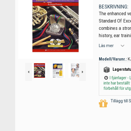
BESKRIVNING:
The enhanced ver
Standard Of Exce
combines a stro
history, ear train
Läs mer
Modell/Varunr.:
K
Lagerstatu
I fjärrlager
inte har beställ
förbehåll för ut
Tillägg til