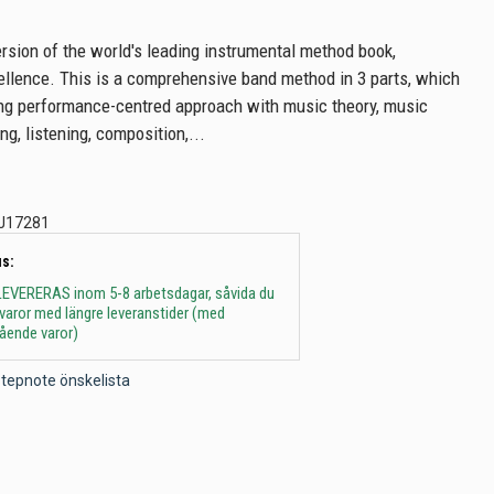
sion of the world's leading instrumental method book,
llence. This is a comprehensive band method in 3 parts, which
ng performance-centred approach with music theory, music
ing, listening, composition,...
J17281
s:
 - LEVERERAS inom 5-8 arbetsdagar, såvida du
t varor med längre leveranstider (med
gående varor)
l Stepnote önskelista