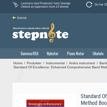
Leverans med Postnord i hela Sverige
Du har 30
Utskick av lagervaror inom 24 timmar
Svensk
SommarREA
Nyheter
Piano Noter
Ukulele
Home
/
Produkter
/
Instrumental
/
Andra instrument
/
Bari
Standard Of Excellence: Enhanced Comprehensive Band Meth
Standard Of
Method Book