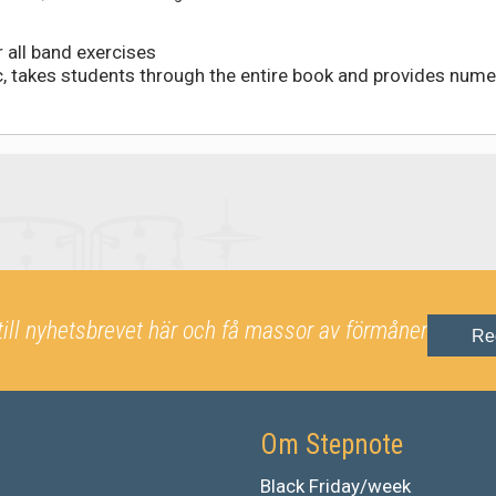
all band exercises
c, takes students through the entire book and provides num
till nyhetsbrevet här och få massor av förmåner
Re
Om Stepnote
Black Friday/week