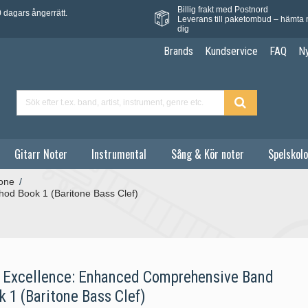
Billig frakt med Postnord
 dagars ångerrätt.
Leverans till paketombud – hämta 
dig
Brands
Kundservice
FAQ
N
Gitarr Noter
Instrumental
Sång & Kör noter
Spelskolo
tone
/
od Book 1 (Baritone Bass Clef)
 Excellence: Enhanced Comprehensive Band
 1 (Baritone Bass Clef)