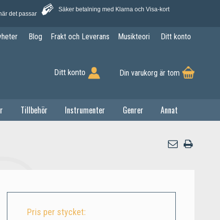
Säker betalning med Klarna och Visa-kort
när det passar
yheter
Blog
Frakt och Leverans
Musikteori
Ditt konto
Ditt konto
Din varukorg är tom
r
Tillbehör
Instrumenter
Genrer
Annat
Pris per stycket: