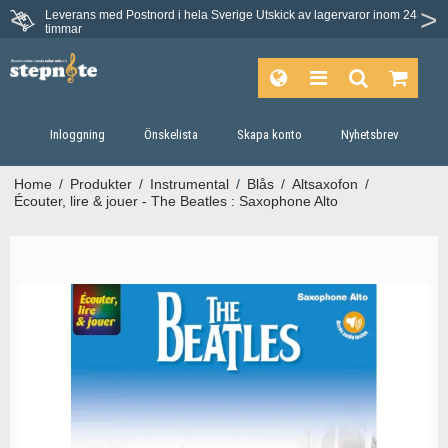
Leverans med Postnord i hela Sverige
Utskick av lagervaror inom 24
Du har 30 dagars ångerrätt.
timmar
Inloggning
Önskelista
Skapa konto
Nyhetsbrev
Home
/
Produkter
/
Instrumental
/
Blås
/
Altsaxofon
/
Écouter, lire & jouer - The Beatles : Saxophone Alto