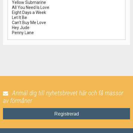
Yellow Submarine
All You Need Is Love
Eight Days a Week
Let It Be
Can't Buy Me Love
Hey Jude
Penny Lane
Anmäl dig till nyhetsbrevet här och få massor
av förmåner
Registrerad