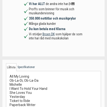
Vi har ALLT
de andra inte har🎻🎹
Proffs som brinner för musik och
musikundervisning
350.000 nottitlar och musikprylar
Många glada kunder
Du kan betala med Klarna
Vi stödjer
Broen DK
som hjälper de som
inte har råd med musikskolan
Specifikationer
Låtlista
All My Loving
Ob-La-Di, Ob-La-Da
Michelle
I Want To Hold Your Hand
She Loves You
Yesterday
Ticket to Ride
Paperback Writer