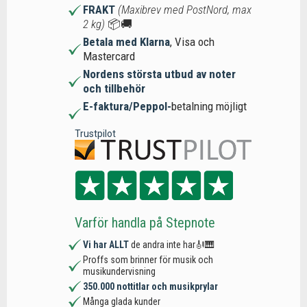
FRAKT
(Maxibrev med PostNord, max
2 kg)
📦🚚
Betala med Klarna
, Visa och
Mastercard
Nordens största utbud av noter
och tillbehör
E-faktura/Peppol-
betalning möjligt
Trustpilot
Varför handla på Stepnote
Vi har ALLT
de andra inte har🎻🎹
Proffs som brinner för musik och
musikundervisning
350.000 nottitlar och musikprylar
Många glada kunder