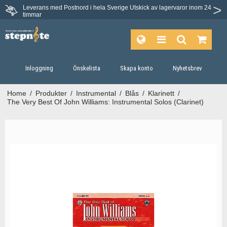
Leverans med Postnord i hela Sverige
Utskick av lagervaror inom 24
Du har 30 dagars ångerrätt.
timmar
Inloggning
Önskelista
Skapa konto
Nyhetsbrev
Home
/
Produkter
/
Instrumental
/
Blås
/
Klarinett
/
The Very Best Of John Williams: Instrumental Solos (Clarinet)