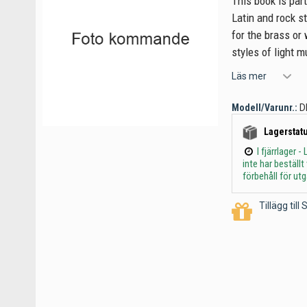
This book is part
Latin and rock s
for the brass or
styles of light m
Läs mer
Modell/Varunr.:
D
Lagerstatu
I fjärrlager
inte har beställ
förbehåll för ut
Tillägg til