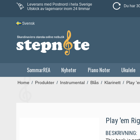
Leverans med Postnord i hela Sverige
Du har 30
Utskick av lagervaror inom 24 timmar
Svensk
SommarREA
Nyheter
Piano Noter
Ukulele
Home
/
Produkter
/
Instrumental
/
Blås
/
Klarinett
/
Play 'e
Play 'em Rig
BESKRIVNING: