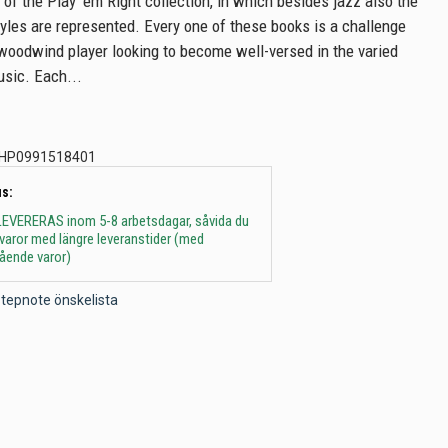
 of the Play ‘em Right collection, in which besides jazz also the
tyles are represented. Every one of these books is a challenge
 woodwind player looking to become well-versed in the varied
usic. Each...
HP0991518401
s:
 - LEVERERAS inom 5-8 arbetsdagar, såvida du
t varor med längre leveranstider (med
gående varor)
l Stepnote önskelista