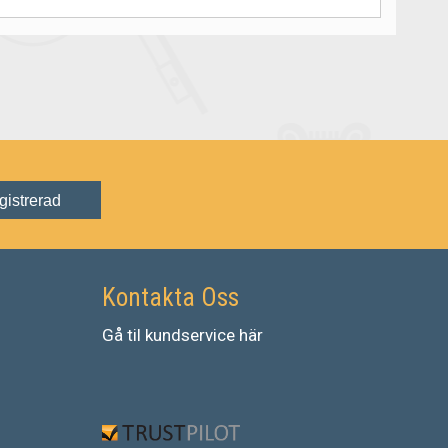
gistrerad
Kontakta Oss
Gå
til
kundservice
här