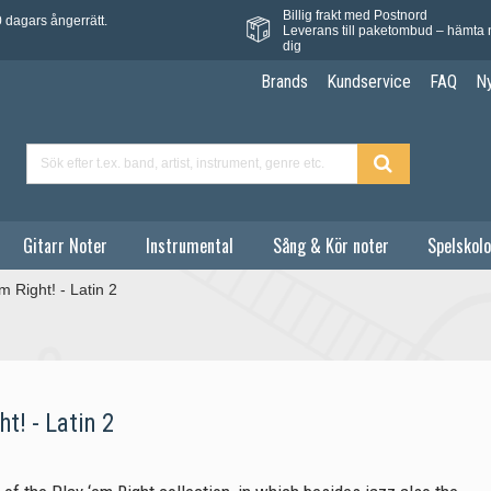
Billig frakt med Postnord
 dagars ångerrätt.
Leverans till paketombud – hämta 
dig
Brands
Kundservice
FAQ
N
Gitarr Noter
Instrumental
Sång & Kör noter
Spelskolo
m Right! - Latin 2
ht! - Latin 2