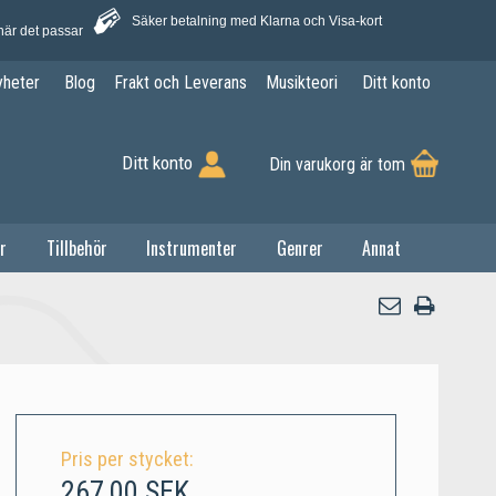
Säker betalning med Klarna och Visa-kort
när det passar
yheter
Blog
Frakt och Leverans
Musikteori
Ditt konto
Ditt konto
Din varukorg är tom
r
Tillbehör
Instrumenter
Genrer
Annat
Pris per stycket:
267,00 SEK